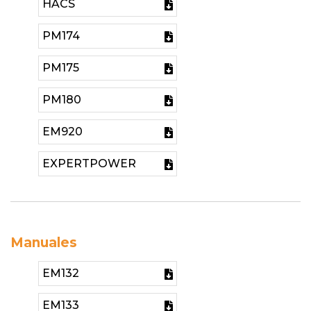
HACS
PM174
PM175
PM180
EM920
EXPERTPOWER
Manuales
EM132
EM133