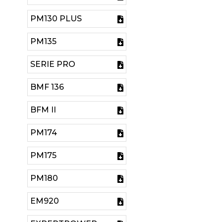
PM130 PLUS
PM135
SERIE PRO
BMF 136
BFM II
PM174
PM175
PM180
EM920